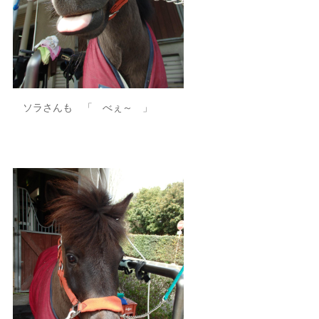
ソラさんも 「 べぇ～ 」