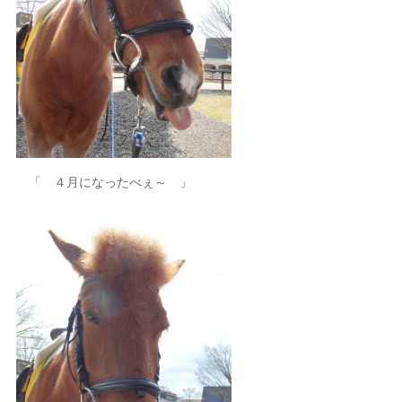
「 ４月になったべぇ～ 」