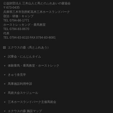
公益財団法人 三木山人と馬とのふれあいの森協会
〒673-0435
兵庫県三木市別所町高木三木ホースランドパーク
宿泊・研修・キャンプ
TEL 0794-86-1771
ホーストレッキング・乗馬教室
TEL 0794-83-8670
代表
TEL 0794-83-8110 FAX 0794-83-8081
エクウスの森（馬とふれあう）
試乗会・にんじんタイム
体験乗馬・乗馬教室・ホーストレック
きゅう舎見学
馬事施設利用申請
馬術大会スケジュール
三木ホースランドパーク主催馬術会
エクウスの森 施設マップ