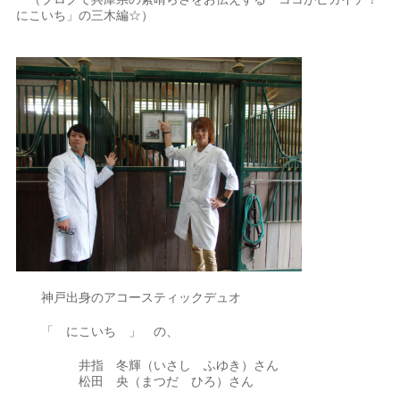
にこいち」の三木編☆）
神戸出身のアコースティックデュオ
「 にこいち 」 の、
井指 冬輝（いさし ふゆき）さん
松田 央（まつだ ひろ）さん