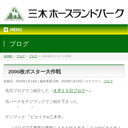
MENU
ブログ
HOME
»
ブログ
»
ブログ
»
2000枚ポスター大作戦
2000枚ポスター大作戦
投稿日 : 2016年1月14日
最終更新日時 : 2016年1月14日
カテゴリー :
ブログ
先日ブログでご紹介した（
８月１５日ブログ
へ）
当パークをデジブックでご紹介下さった、
↓ ↓
デジブック 『ピカイチin三木市』
（ブログで兵庫県の素晴らさをお伝えする「ココがピカイチ！