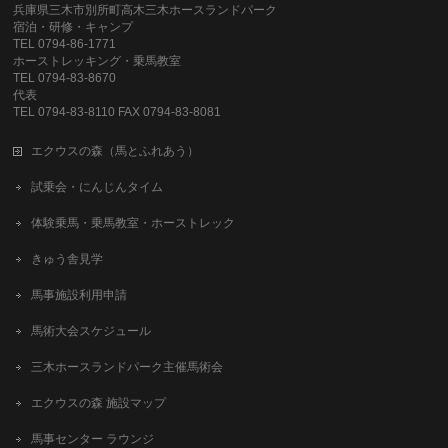
兵庫県三木市別所町高木三木ホースランドパーク
宿泊・研修・キャンプ
TEL 0794-86-1771
ホーストレッキング・乗馬教室
TEL 0794-83-8670
代表
TEL 0794-83-8110 FAX 0794-83-8081
エクウスの森（馬とふれあう）
試乗会・にんじんタイム
体験乗馬・乗馬教室・ホーストレック
きゅう舎見学
馬事施設利用申請
馬術大会スケジュール
三木ホースランドパーク主催馬術会
エクウスの森 施設マップ
馬事センター ラウンジ