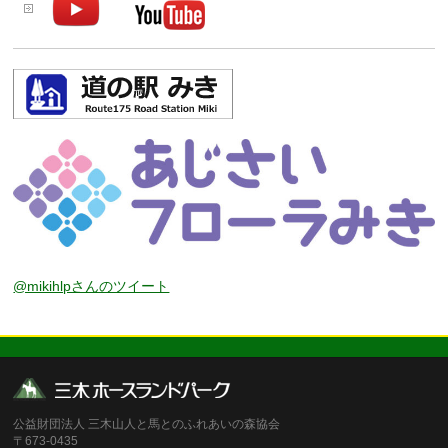
@mikihlpさんのツイート
公益財団法人 三木山人と馬とのふれあいの森協会
〒673-0435