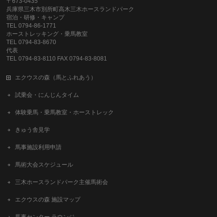
〒673-0435
兵庫県三木市別所町高木三木ホースランドパーク
宿泊・研修・キャンプ
TEL 0794-86-1771
ホーストレッキング・乗馬教室
TEL 0794-83-8670
代表
TEL 0794-83-8110 FAX 0794-83-8081
エクウスの森（馬とふれあう）
試乗会・にんじんタイム
体験乗馬・乗馬教室・ホーストレック
きゅう舎見学
馬事施設利用申請
馬術大会スケジュール
三木ホースランドパーク主催馬術会
エクウスの森 施設マップ