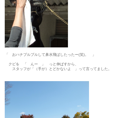
「 おハナブルブルして鼻水飛ばしたったー(笑)。 」
クビを 「 んー 」 っと伸ばすから、
スタッフが「（手が）とどかないよ 」って言ってました。