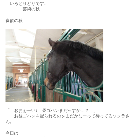
いろとりどりです。
芸術の秋
食欲の秋
「 おおぉーい♪ 昼ゴハンまだっすか…？ 」
お昼ゴハンを配られるのをまだかなーって待ってるソクラさ
ん。
今日は