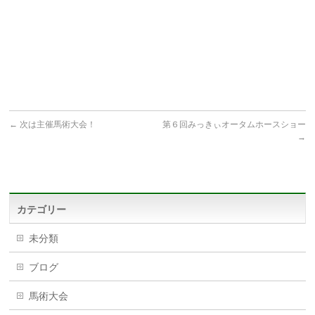
←
次は主催馬術大会！
第６回みっきぃオータムホースショー
→
カテゴリー
未分類
ブログ
馬術大会