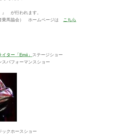
 』 が行われます。
乗馬協会） ホームページは
こちら
イター「Emii」
ステージショー
ンスパフォーマンスショー
ホースショー