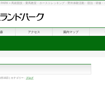
 LAND PARK = 馬術競技・乗馬教室・ホーストレッキング・野外体験活動・宿泊・研
森
アクセス
園内マップ
0月15日
カテゴリー :
ブログ