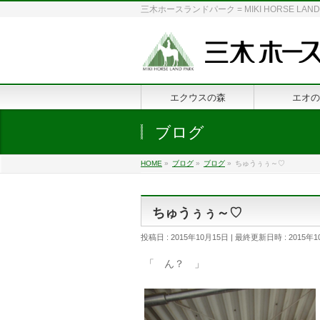
三木ホースランドパーク = MIKI HORSE
エクウスの森
エオの
ブログ
HOME
»
ブログ
»
ブログ
»
ちゅうぅぅ～♡
ちゅうぅぅ～♡
投稿日 : 2015年10月15日
最終更新日時 : 2015年1
「 ん？ 」