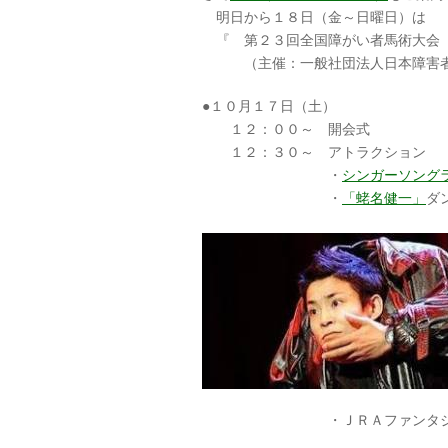
明日から１８日（金～日曜日）は
『 第２３回全国障がい者馬術大会
（主催：一般社団法人日本障害者
●１０月１７日（土）
１２：００～ 開会式
１２：３０～ アトラクション
・
シンガーソングラ
・
「蛯名健一」
ダ
・ＪＲＡファンタジック