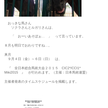
おっきな馬さん
ソクラさんとルガリさんは、
「 おーいあそぼぉ… 」 って言っています。
８月も明日でおわりですね…。
来月
９月４日（金）～６日（日） は、
『 全日本総合馬術大会２０１５ CIC2*/CCI1*
Miki2015 』 が行われます。（主催：日本馬術連盟）
主催者発表のタイムスケジュールを掲載します。