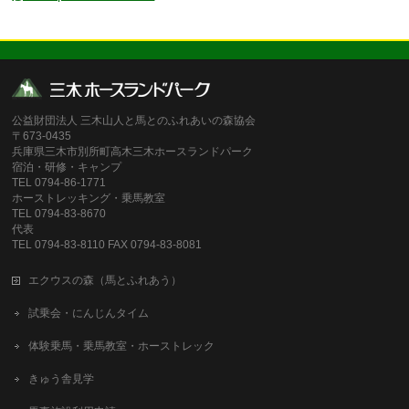
公益財団法人 三木山人と馬とのふれあいの森協会
〒673-0435
兵庫県三木市別所町高木三木ホースランドパーク
宿泊・研修・キャンプ
TEL 0794-86-1771
ホーストレッキング・乗馬教室
TEL 0794-83-8670
代表
TEL 0794-83-8110 FAX 0794-83-8081
エクウスの森（馬とふれあう）
試乗会・にんじんタイム
体験乗馬・乗馬教室・ホーストレック
きゅう舎見学