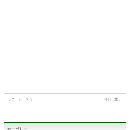
←
ポニーレース☆
今日は雨。
→
カテゴリー