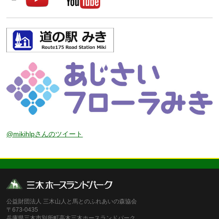
@mikihlpさんのツイート
公益財団法人 三木山人と馬とのふれあいの森協会
〒673-0435
兵庫県三木市別所町高木三木ホースランドパーク