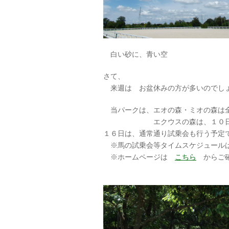
白い砂に、青い空
さて、
来週は お盆休みの方が多いのでし
当パークは、エオの森・ミオの森は
エクウスの森は、１０日・１１
１６日は、通常通り試乗会も行う予定
※馬の試乗会等タイムスケジュー
※ホームページは
こちら
からご確