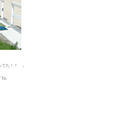
てた！！ 」
すね。