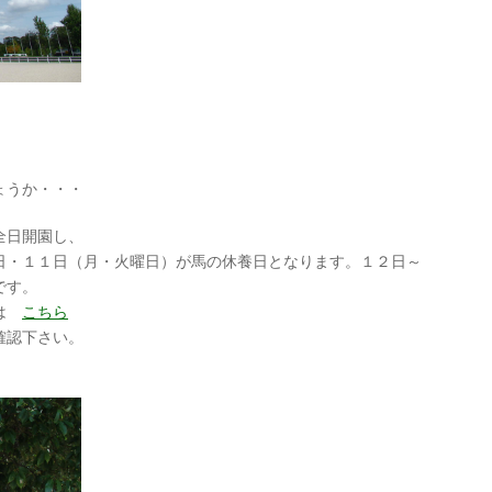
ょうか・・・
全日開園し、
日（月・火曜日）が馬の休養日となります。１２日～
です。
ルは
こちら
認下さい。