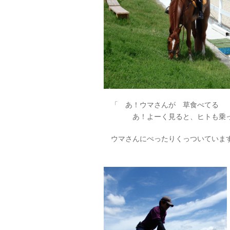
「 あ！ウマさんが 草食べてる
あ！よーく見ると、ヒトも乗っ
ウマさんにぺったりくっついていま