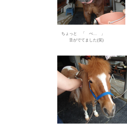
ちょっと 「 ぺ… 」
舌がでてました(笑)