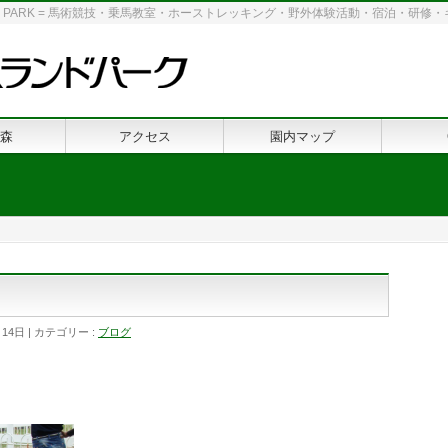
 LAND PARK = 馬術競技・乗馬教室・ホーストレッキング・野外体験活動・宿泊・研
森
アクセス
園内マップ
月14日
カテゴリー :
ブログ