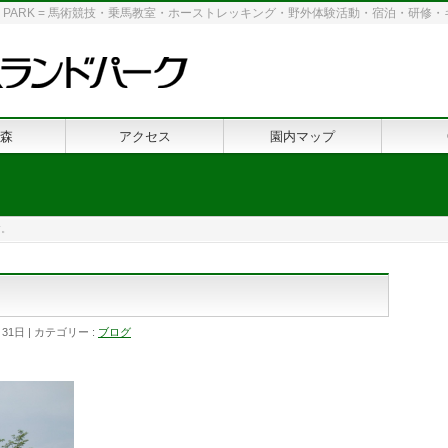
 LAND PARK = 馬術競技・乗馬教室・ホーストレッキング・野外体験活動・宿泊・研
森
アクセス
園内マップ
す。
月31日
カテゴリー :
ブログ