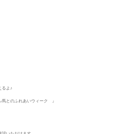
るよ♪
ル馬とのふれあいウィーク 』
認いただけます。