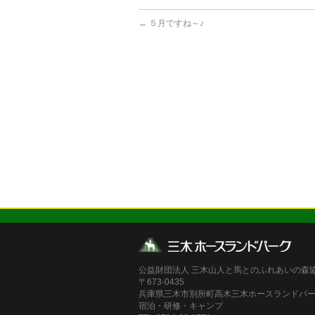
←
５月ですね～♪
公益財団法人 三木山人と馬とのふれあいの森
〒673-0435
兵庫県三木市別所町高木三木ホースランドパ
宿泊・研修・キャンプ