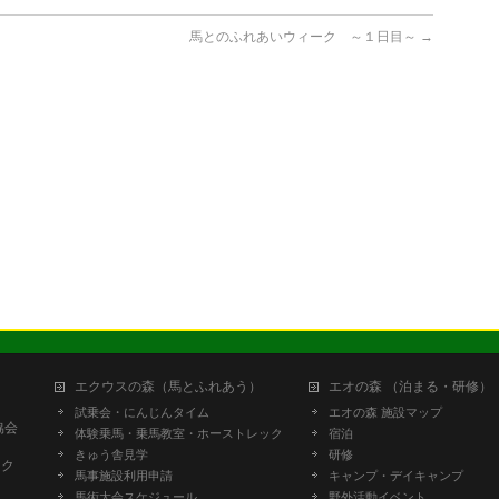
馬とのふれあいウィーク ～１日目～
→
エクウスの森（馬とふれあう）
エオの森 （泊まる・研修）
試乗会・にんじんタイム
エオの森 施設マップ
協会
体験乗馬・乗馬教室・ホーストレック
宿泊
きゅう舎見学
研修
ーク
馬事施設利用申請
キャンプ・デイキャンプ
馬術大会スケジュール
野外活動イベント