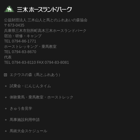
公益財団法人 三木山人と馬とのふれあいの森協会
〒673-0435
兵庫県三木市別所町高木三木ホースランドパーク
宿泊・研修・キャンプ
TEL 0794-86-1771
ホーストレッキング・乗馬教室
TEL 0794-83-8670
代表
TEL 0794-83-8110 FAX 0794-83-8081
エクウスの森（馬とふれあう）
試乗会・にんじんタイム
体験乗馬・乗馬教室・ホーストレック
きゅう舎見学
馬事施設利用申請
馬術大会スケジュール