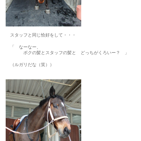
スタッフと同じ恰好をして・・・
「 なーなー、
ボクの髪とスタッフの髪と どっちがくろいー？ 」
（ルガリだな（笑））