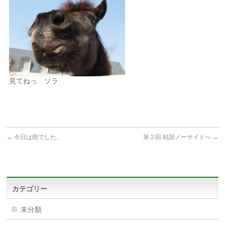
見てねっ ソラ
←
今日は雨でした。
第２回 戦国ノーサイドへ
→
カテゴリー
未分類