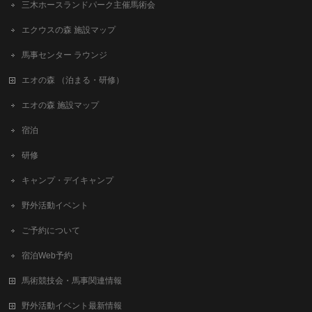
三木ホースランドパーク主催馬術会
エクウスの森 施設マップ
馬事センター ラウンジ
エオの森 （泊まる・研修）
エオの森 施設マップ
宿泊
研修
キャンプ・デイキャンプ
野外活動イベント
ご予約について
宿泊Web予約
馬術競技会・馬事関連情報
野外活動イベント最新情報