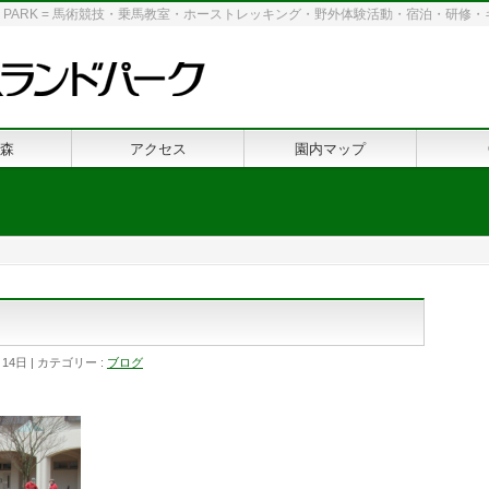
 LAND PARK = 馬術競技・乗馬教室・ホーストレッキング・野外体験活動・宿泊・研
森
アクセス
園内マップ
月14日
カテゴリー :
ブログ