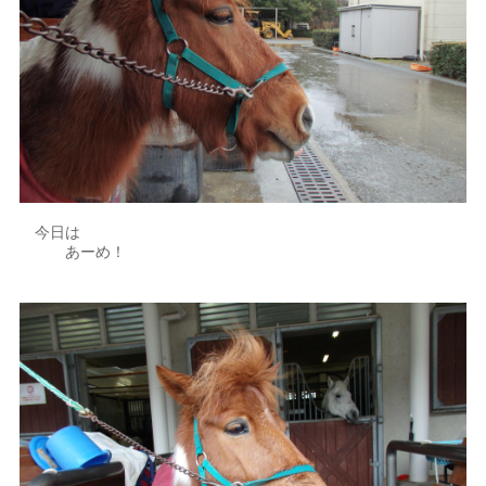
今日は
あーめ！