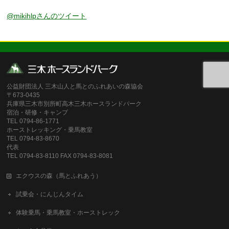
@mikihlpさんのツイート
公益財団法人 三木山人と馬とのふれあいの森協会
〒673-0435
兵庫県三木市別所町高木三木ホースランドパーク
宿泊・研修・キャンプ
TEL 0794-86-1771
ホーストレッキング・乗馬教室
TEL 0794-83-8670
代表
TEL 0794-83-8110 FAX 0794-83-8081
エクウスの森（馬とふれあう）
試乗会・にんじんタイム
体験乗馬・乗馬教室・ホーストレック