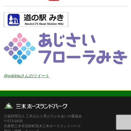
@mikihlpさんのツイート
公益財団法人 三木山人と馬とのふれあいの森協会
〒673-0435
兵庫県三木市別所町高木三木ホースランドパーク