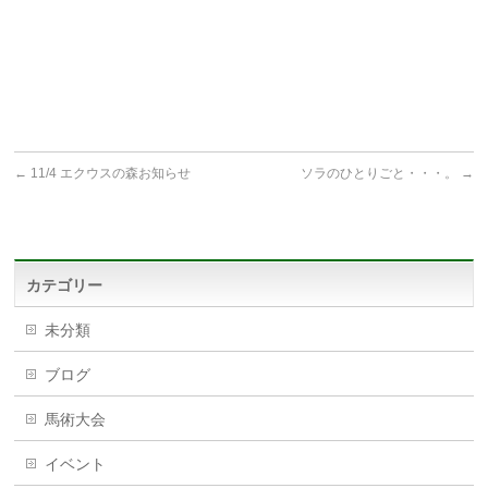
←
11/4 エクウスの森お知らせ
ソラのひとりごと・・・。
→
カテゴリー
未分類
ブログ
馬術大会
イベント