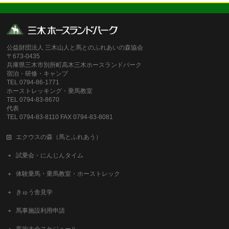
公益財団法人 三木山人と馬とのふれあいの森協会
〒673-0435
兵庫県三木市別所町高木三木ホースランドパーク
宿泊・研修・キャンプ
TEL 0794-86-1771
ホーストレッキング・乗馬教室
TEL 0794-83-8670
代表
TEL 0794-83-8110 FAX 0794-83-8081
エクウスの森（馬とふれあう）
試乗会・にんじんタイム
体験乗馬・乗馬教室・ホーストレック
きゅう舎見学
馬事施設利用申請
馬術大会スケジュール