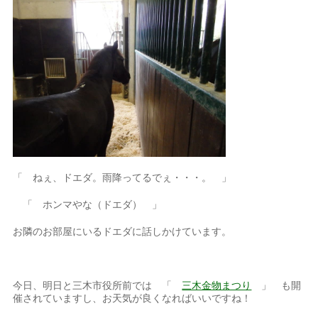
「 ねぇ、ドエダ。雨降ってるでぇ・・・。 」
「 ホンマやな（ドエダ） 」
お隣のお部屋にいるドエダに話しかけています。
今日、明日と三木市役所前では 「
三木金物まつり
」 も開
催されていますし、お天気が良くなればいいですね！