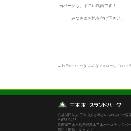
当パークも、すごい風雨です！
みなさまお気を付け下さい。
←
昨日のつぶやき! みんなフォローしてね♪ソ
公益財団法人 三木山人と馬とのふれあいの森
〒673-0435
兵庫県三木市別所町高木三木ホースランドパ
宿泊・研修・キャンプ