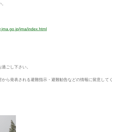
い。
.jma.go.jp/jma/index.html
お過ごし下さい。
村から発表される避難指示・避難勧告などの情報に留意してく