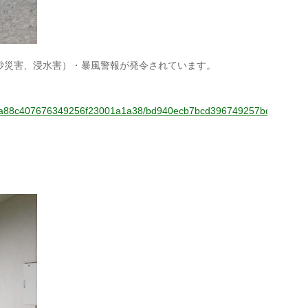
砂災害、浸水害）・暴風警報が発令されています。
f/cf6cfa88c407676349256f23001a1a38/bd940ecb7bcd396749257bdc0019e