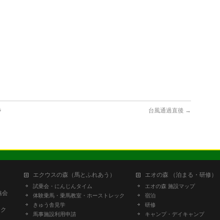
ラ
台風通過直後
→
エクウスの森（馬とふれあう）
エオの森 （泊まる・研修）
試乗会・にんじんタイム
エオの森 施設マップ
協会
体験乗馬・乗馬教室・ホーストレック
宿泊
きゅう舎見学
研修
ーク
馬事施設利用申請
キャンプ・デイキャンプ