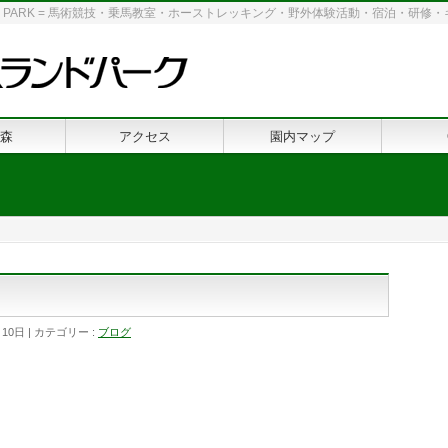
 LAND PARK = 馬術競技・乗馬教室・ホーストレッキング・野外体験活動・宿泊・研
森
アクセス
園内マップ
月10日
カテゴリー :
ブログ