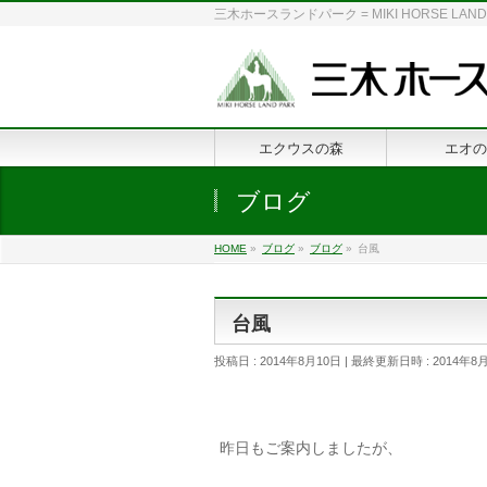
三木ホースランドパーク = MIKI HORSE
エクウスの森
エオの
ブログ
HOME
»
ブログ
»
ブログ
»
台風
台風
投稿日 : 2014年8月10日
最終更新日時 : 2014年8
昨日もご案内しましたが、