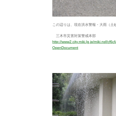
この辺りは、現在洪水警報・大雨（土
三木市災害対策警戒本部
http://www2.city.miki.lg.jp/miki.ns
OpenDocument