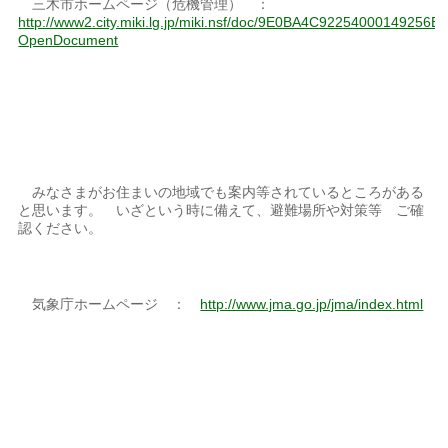
三木市ホームページ（危機管理） ：
http://www2.city.miki.lg.jp/miki.nsf/doc/9E0BA4C9225400014925
OpenDocument
みなさまがお住まいの地域でも案内等されているところがある
と思います。 いざという時に備えて、避難場所や対策等 ご確
認ください。
気象庁ホームページ ：
http://www.jma.go.jp/jma/index.html