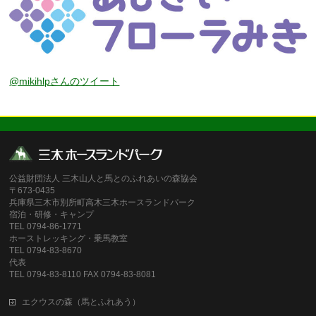
@mikihlpさんのツイート
公益財団法人 三木山人と馬とのふれあいの森協会
〒673-0435
兵庫県三木市別所町高木三木ホースランドパーク
宿泊・研修・キャンプ
TEL 0794-86-1771
ホーストレッキング・乗馬教室
TEL 0794-83-8670
代表
TEL 0794-83-8110 FAX 0794-83-8081
エクウスの森（馬とふれあう）