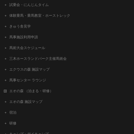
試乗会・にんじんタイム
体験乗馬・乗馬教室・ホーストレック
きゅう舎見学
馬事施設利用申請
馬術大会スケジュール
三木ホースランドパーク主催馬術会
エクウスの森 施設マップ
馬事センター ラウンジ
エオの森 （泊まる・研修）
エオの森 施設マップ
宿泊
研修
キャンプ・デイキャンプ