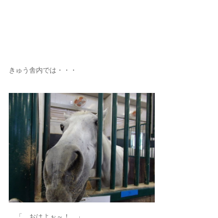
きゅう舎内では・・・
「 おはよぉ～！ 」