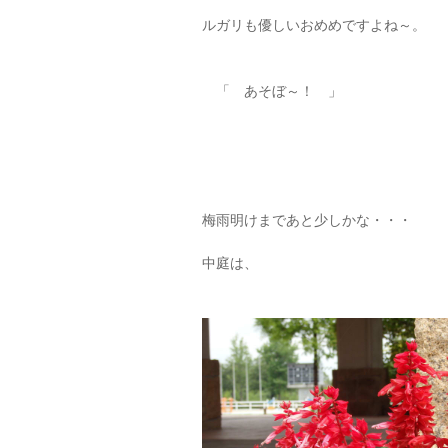
ルガリも優しいおめめですよね～。
「 あそぼ～！ 」
梅雨明けまであと少しかな・・・
中庭は、