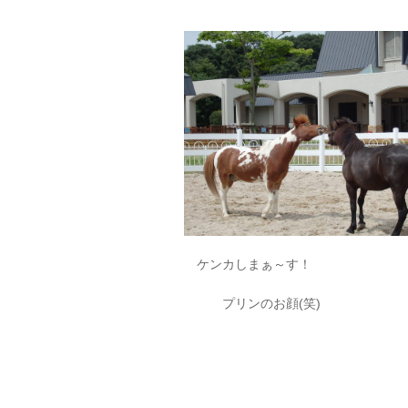
ケンカしまぁ～す！
プリンのお顔(笑)