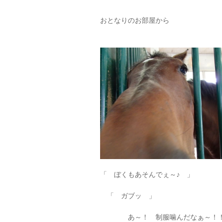
おとなりのお部屋から
「 ぼくもあそんでぇ～♪ 」
「 ガブッ 」
あ～！ 制服噛んだなぁ～！