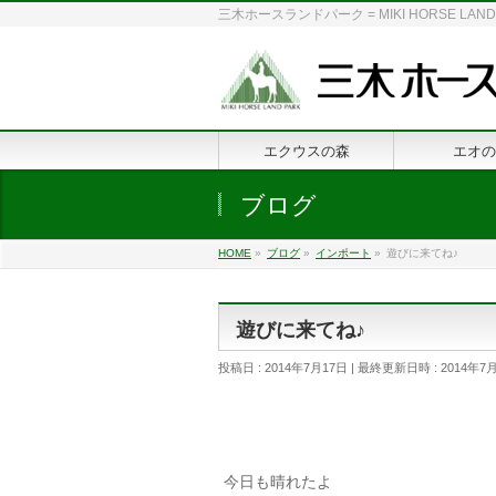
三木ホースランドパーク = MIKI HORSE
エクウスの森
エオの
ブログ
HOME
»
ブログ
»
インポート
»
遊びに来てね♪
遊びに来てね♪
投稿日 : 2014年7月17日
最終更新日時 : 2014年7
今日も晴れたよ