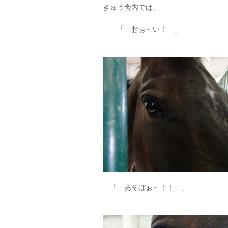
きゅう舎内では、
「 おぉ～い！ 」
「 あそぼぉ～！！ 」