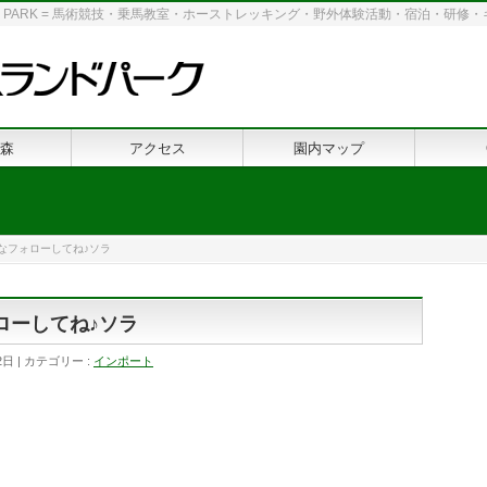
 LAND PARK = 馬術競技・乗馬教室・ホーストレッキング・野外体験活動・宿泊・研
森
アクセス
園内マップ
んなフォローしてね♪ソラ
ローしてね♪ソラ
2日
カテゴリー :
インポート