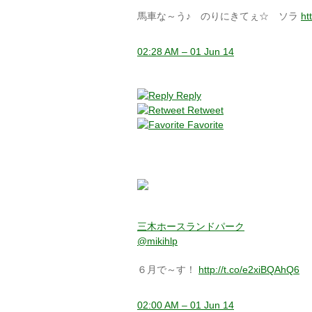
馬車な～う♪ のりにきてぇ☆ ソラ
ht
02:28 AM – 01 Jun 14
Reply
Retweet
Favorite
三木ホースランドパーク
@mikihlp
６月で～す！
http://t.co/e2xiBQAhQ6
02:00 AM – 01 Jun 14