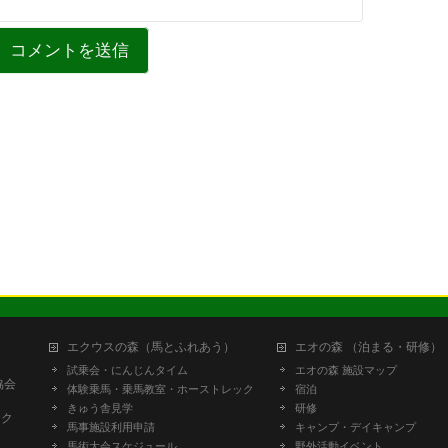
エクウスの森（馬とふれあう）
エオの森 （泊まる・研修）
試乗会・にんじんタイム
エオの森 施設マップ
協会
体験乗馬・乗馬教室・ホーストレック
宿泊
きゅう舎見学
研修
ーク
馬事施設利用申請
キャンプ・デイキャンプ
馬術大会スケジュール
野外活動イベント