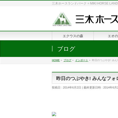
三木ホースランドパーク = MIKI HORSE
エクウスの森
エオの
ブログ
HOME
»
ブログ
»
インポート
»
昨日のつぶやき! み
昨日のつぶやき! みんなフォ
投稿日 : 2014年6月2日
最終更新日時 : 2014年6月