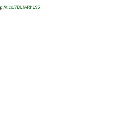
tp://t.co/7DLfwRhL95