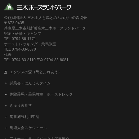
公益財団法人 三木山人と馬とのふれあいの森協会
〒673-0435
兵庫県三木市別所町高木三木ホースランドパーク
宿泊・研修・キャンプ
TEL 0794-86-1771
ホーストレッキング・乗馬教室
TEL 0794-83-8670
代表
TEL 0794-83-8110 FAX 0794-83-8081
エクウスの森（馬とふれあう）
試乗会・にんじんタイム
体験乗馬・乗馬教室・ホーストレック
きゅう舎見学
馬事施設利用申請
馬術大会スケジュール