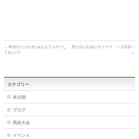
←
昨日のつぶやき! みんなフォローし
馬とのふれあいウィーク ～３日目～
てね♪ソラ
→
カテゴリー
未分類
ブログ
馬術大会
イベント