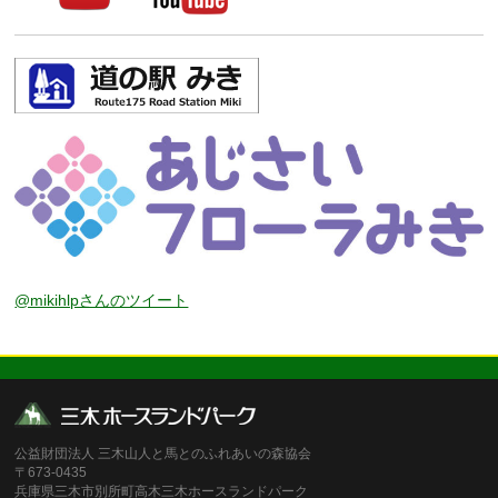
@mikihlpさんのツイート
公益財団法人 三木山人と馬とのふれあいの森協会
〒673-0435
兵庫県三木市別所町高木三木ホースランドパーク