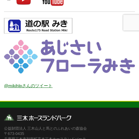
@mikihlpさんのツイート
公益財団法人 三木山人と馬とのふれあいの森協会
〒673-0435
兵庫県三木市別所町高木三木ホースランドパーク