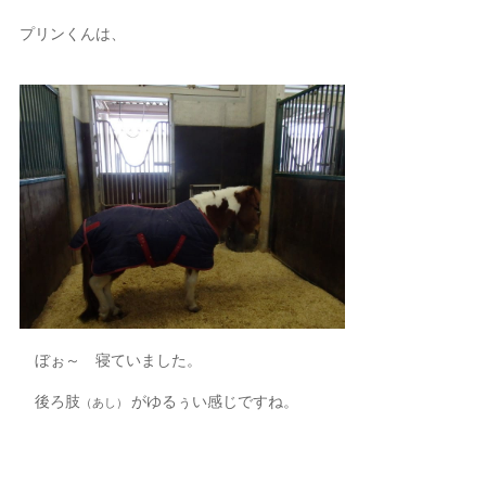
プリンくんは、
ぼぉ～ 寝ていました。
後ろ肢
がゆるぅい感じですね。
（あし）