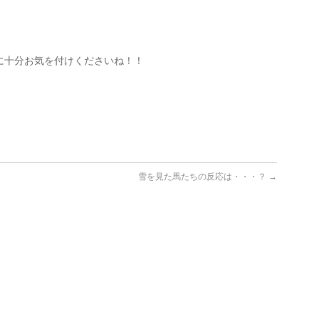
に十分お気を付けくださいね！！
雪を見た馬たちの反応は・・・？
→