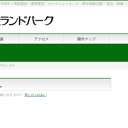
 LAND PARK = 馬術競技・乗馬教室・ホーストレッキング・野外体験活動・宿泊・研
森
アクセス
園内マップ
も中止します。
。
8日
カテゴリー :
馬とのふれあい