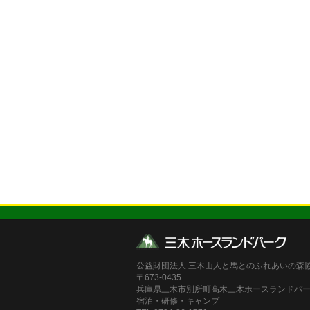
公益財団法人 三木山人と馬とのふれあいの森
〒673-0435
兵庫県三木市別所町高木三木ホースランドパ
宿泊・研修・キャンプ