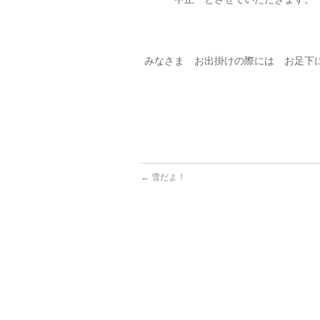
みなさま お出掛けの際には お足下
←
雪だよ！