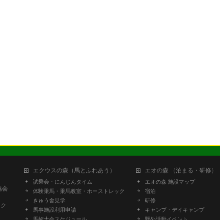
エクウスの森（馬とふれあう）
エオの森 （泊まる・研修）
試乗会・にんじんタイム
エオの森 施設マップ
協会
体験乗馬・乗馬教室・ホーストレック
宿泊
きゅう舎見学
研修
ーク
馬事施設利用申請
キャンプ・デイキャンプ
馬術大会スケジュール
野外活動イベント