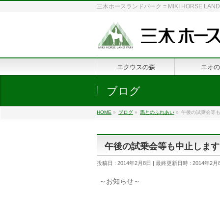
三木ホースランドパーク = MIKI HORSE
エクウスの森
エオの
ブログ
HOME
»
ブログ
»
馬とのふれあい
»
午後の試乗会等
午後の試乗会等も中止します
投稿日 : 2014年2月8日
最終更新日時 : 2014年2月
～お知らせ～