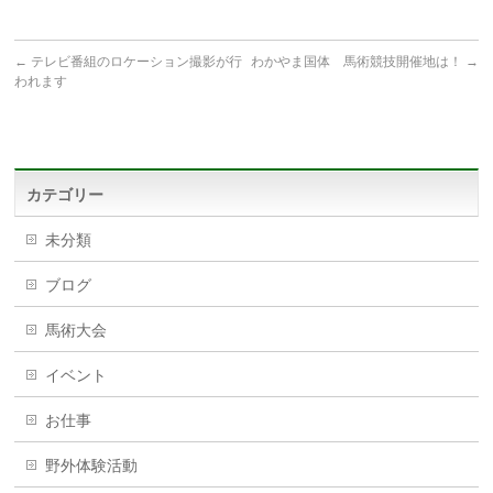
←
テレビ番組のロケーション撮影が行
わかやま国体 馬術競技開催地は！
→
われます
カテゴリー
未分類
ブログ
馬術大会
イベント
お仕事
野外体験活動