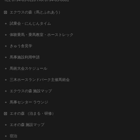
TEL 0794-83-8110 FAX 0794-83-8081
エクウスの森（馬とふれあう）
試乗会・にんじんタイム
体験乗馬・乗馬教室・ホーストレック
きゅう舎見学
馬事施設利用申請
馬術大会スケジュール
三木ホースランドパーク主催馬術会
エクウスの森 施設マップ
馬事センター ラウンジ
エオの森 （泊まる・研修）
エオの森 施設マップ
宿泊