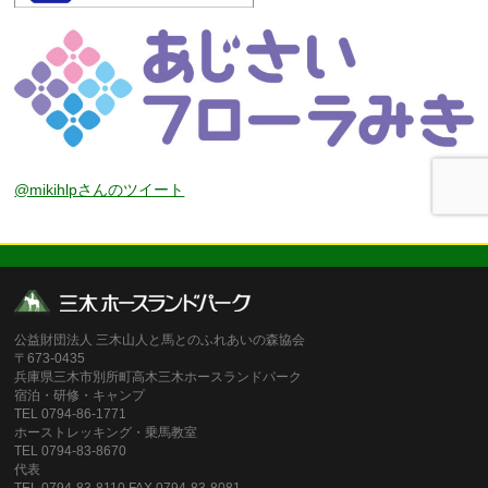
@mikihlpさんのツイート
公益財団法人 三木山人と馬とのふれあいの森協会
〒673-0435
兵庫県三木市別所町高木三木ホースランドパーク
宿泊・研修・キャンプ
TEL 0794-86-1771
ホーストレッキング・乗馬教室
TEL 0794-83-8670
代表