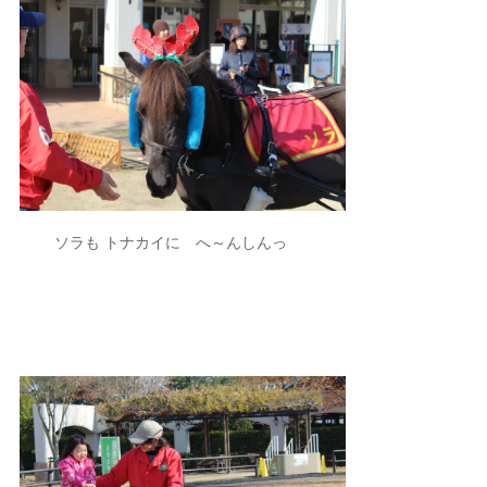
ソラも トナカイに へ～んしんっ