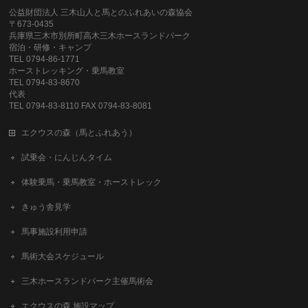
公益財団法人 三木山人と馬とのふれあいの森協会
〒673-0435
兵庫県三木市別所町高木三木ホースランドパーク
宿泊・研修・キャンプ
TEL 0794-86-1771
ホーストレッキング・乗馬教室
TEL 0794-83-8670
代表
TEL 0794-83-8110 FAX 0794-83-8081
エクウスの森（馬とふれあう）
試乗会・にんじんタイム
体験乗馬・乗馬教室・ホーストレック
きゅう舎見学
馬事施設利用申請
馬術大会スケジュール
三木ホースランドパーク主催馬術会
エクウスの森 施設マップ