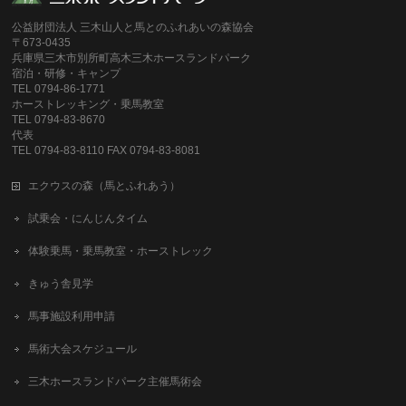
公益財団法人 三木山人と馬とのふれあいの森協会
〒673-0435
兵庫県三木市別所町高木三木ホースランドパーク
宿泊・研修・キャンプ
TEL 0794-86-1771
ホーストレッキング・乗馬教室
TEL 0794-83-8670
代表
TEL 0794-83-8110 FAX 0794-83-8081
エクウスの森（馬とふれあう）
試乗会・にんじんタイム
体験乗馬・乗馬教室・ホーストレック
きゅう舎見学
馬事施設利用申請
馬術大会スケジュール
三木ホースランドパーク主催馬術会