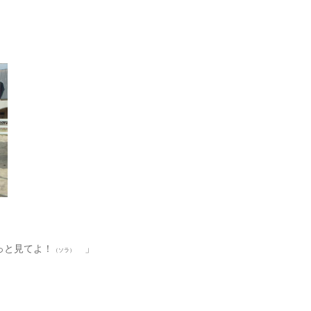
っと見てよ！
」
（ソラ）