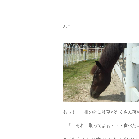
ん？
あっ！ 柵の外に牧草がたくさん落
「 それ 取ってよぉ・・・食べた