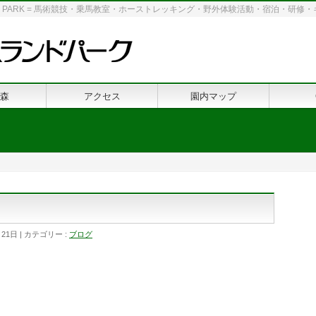
 LAND PARK = 馬術競技・乗馬教室・ホーストレッキング・野外体験活動・宿泊・研
森
アクセス
園内マップ
月21日
カテゴリー :
ブログ