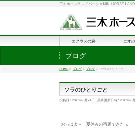
三木ホースランドパーク = MIKI HORSE
エクウスの森
エオの
ブログ
HOME
»
ブログ
»
ブログ
»
ソラのひとりごと
ソラのひとりごと
投稿日 : 2013年8月21日
最終更新日時 : 2013年8
おっはよ～ 夏休みの宿題できたぁ