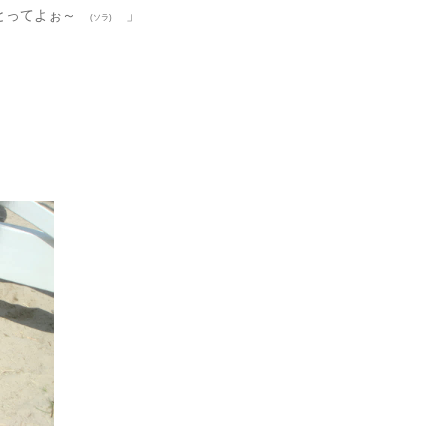
とってよぉ～
」
(ソラ)