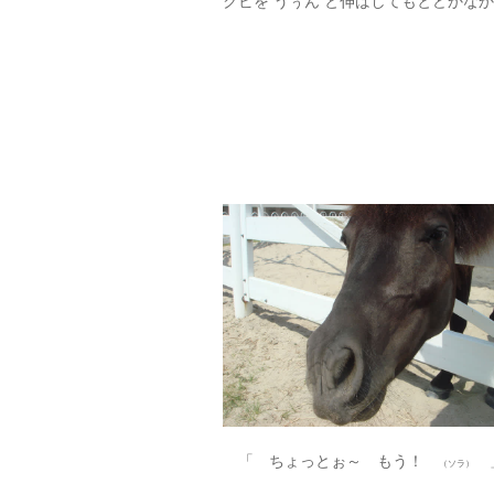
クビを うぅん と伸ばしてもとどかな
「 ちょっとぉ～ もう！
（ソラ）