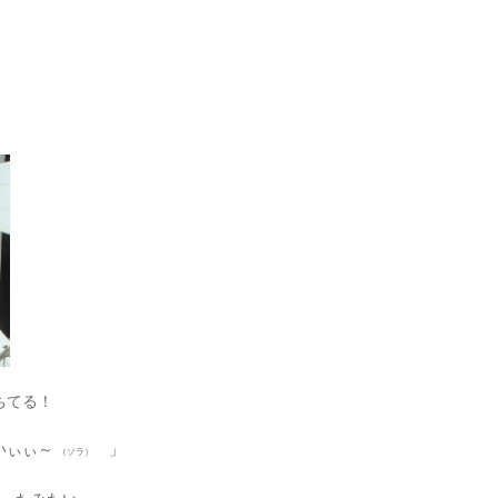
ちてる！
いぃぃ～
」
（ソラ）