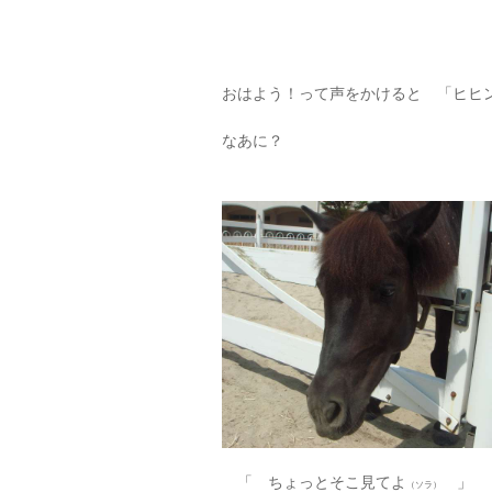
おはよう！って声をかけると 「ヒヒ
なあに？
「 ちょっとそこ見てよ
」
（ソラ）