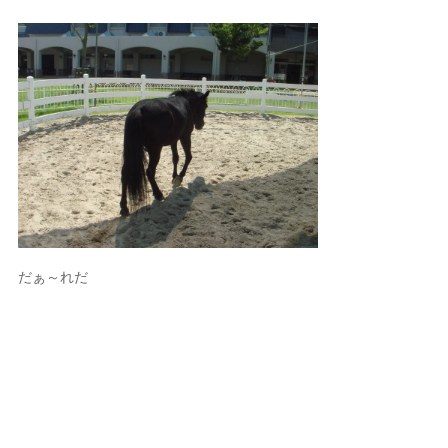
だぁ～れだ