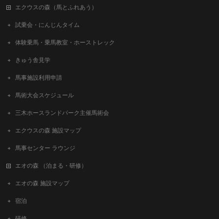
エクウスの森（馬とふれあう）
試乗会・にんじんタイム
体験乗馬・乗馬教室・ホーストレック
きゅう舎見学
馬事施設利用申請
馬術大会スケジュール
三木ホースランドパーク主催馬術会
エクウスの森 施設マップ
馬事センター ラウンジ
エオの森 （泊まる・研修）
エオの森 施設マップ
宿泊
研修