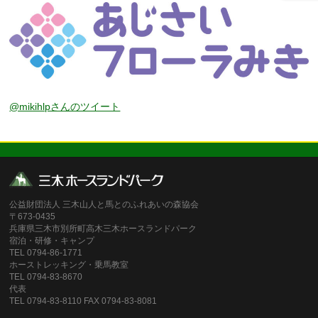
@mikihlpさんのツイート
公益財団法人 三木山人と馬とのふれあいの森協会
〒673-0435
兵庫県三木市別所町高木三木ホースランドパーク
宿泊・研修・キャンプ
TEL 0794-86-1771
ホーストレッキング・乗馬教室
TEL 0794-83-8670
代表
TEL 0794-83-8110 FAX 0794-83-8081