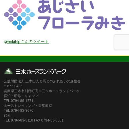
@mikihlpさんのツイート
公益財団法人 三木山人と馬とのふれあいの森協会
〒673-0435
兵庫県三木市別所町高木三木ホースランドパーク
宿泊・研修・キャンプ
TEL 0794-86-1771
ホーストレッキング・乗馬教室
TEL 0794-83-8670
代表
TEL 0794-83-8110 FAX 0794-83-8081