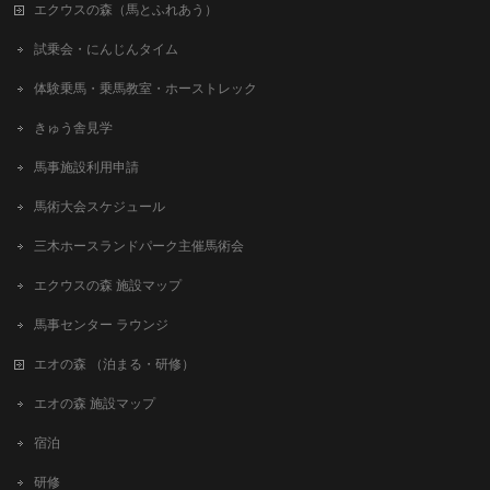
エクウスの森（馬とふれあう）
試乗会・にんじんタイム
体験乗馬・乗馬教室・ホーストレック
きゅう舎見学
馬事施設利用申請
馬術大会スケジュール
三木ホースランドパーク主催馬術会
エクウスの森 施設マップ
馬事センター ラウンジ
エオの森 （泊まる・研修）
エオの森 施設マップ
宿泊
研修