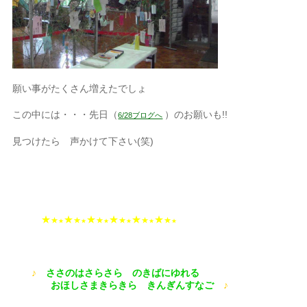
願い事がたくさん増えたでしょ
この中には・・・先日（
）のお願いも!!
6/28ブログへ
見つけたら 声かけて下さい(笑)
★
★
★
★
★
★
★
★
★
★
★
★
★
★
★
★
★
★
♪
ささのはさらさら のきばにゆれる
おほしさまきらきら きんぎんすなご
♪