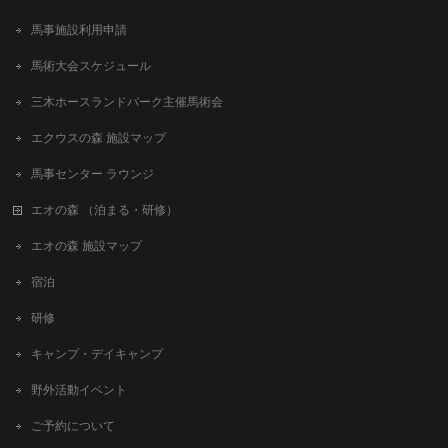
馬事施設利用申請
馬術大会スケジュール
三木ホースランドパーク主催馬術会
エクウスの森 施設マップ
馬事センター ラウンジ
エオの森 （泊まる・研修）
エオの森 施設マップ
宿泊
研修
キャンプ・デイキャンプ
野外活動イベント
ご予約について