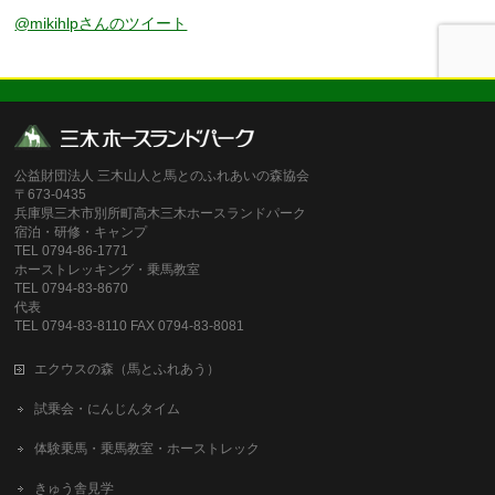
@mikihlpさんのツイート
公益財団法人 三木山人と馬とのふれあいの森協会
〒673-0435
兵庫県三木市別所町高木三木ホースランドパーク
宿泊・研修・キャンプ
TEL 0794-86-1771
ホーストレッキング・乗馬教室
TEL 0794-83-8670
代表
TEL 0794-83-8110 FAX 0794-83-8081
エクウスの森（馬とふれあう）
試乗会・にんじんタイム
体験乗馬・乗馬教室・ホーストレック
きゅう舎見学