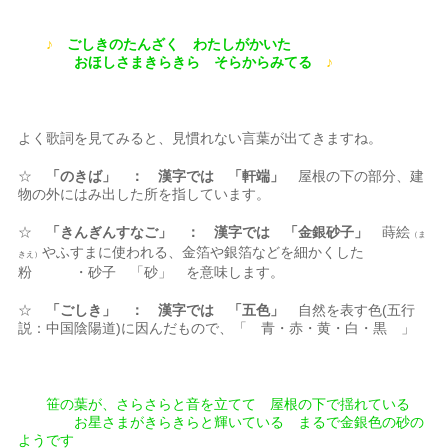
♪
ごしきのたんざく わたしがかいた
おほしさまきらきら そらからみてる
♪
よく歌詞を見てみると、見慣れない言葉が出てきますね。
☆
「のきば」 ： 漢字では 「軒端」
屋根の下の部分、建
物の外にはみ出した所を指しています。
☆
「きんぎんすなご」 ： 漢字では 「金銀砂子」
蒔絵
（ま
やふすまに使われる、金箔や銀箔などを細かくした
きえ）
粉 ・砂子 「砂」 を意味します。
☆
「ごしき」 ： 漢字では 「五色」
自然を表す色(五行
説：中国陰陽道)に因んだもので、「 青・赤・黄・白・黒 」
笹の葉が、さらさらと音を立てて 屋根の下で揺れている
お星さまがきらきらと輝いている まるで金銀色の砂の
ようです