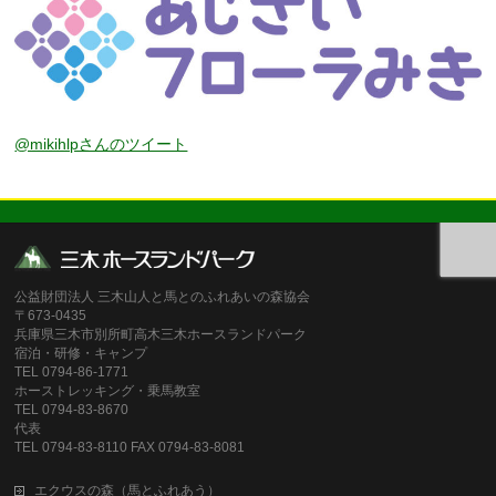
@mikihlpさんのツイート
公益財団法人 三木山人と馬とのふれあいの森協会
〒673-0435
兵庫県三木市別所町高木三木ホースランドパーク
宿泊・研修・キャンプ
TEL 0794-86-1771
ホーストレッキング・乗馬教室
TEL 0794-83-8670
代表
TEL 0794-83-8110 FAX 0794-83-8081
エクウスの森（馬とふれあう）