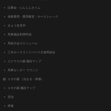
試乗会・にんじんタイム
体験乗馬・乗馬教室・ホーストレック
きゅう舎見学
馬事施設利用申請
馬術大会スケジュール
三木ホースランドパーク主催馬術会
エクウスの森 施設マップ
馬事センター ラウンジ
エオの森 （泊まる・研修）
エオの森 施設マップ
宿泊
研修