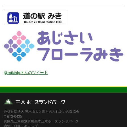
@mikihlpさんのツイート
公益財団法人 三木山人と馬とのふれあいの森協会
〒673-0435
兵庫県三木市別所町高木三木ホースランドパーク
宿泊・研修・キャンプ