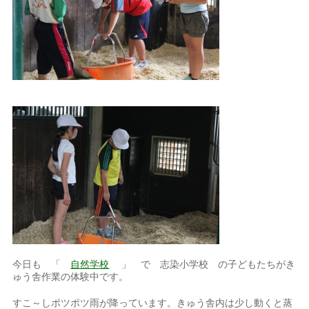
今日も 「
自然学校
」 で 志染小学校 の子どもたちがき
ゅう舎作業の体験中です。
すこ～しポツポツ雨が降っています。きゅう舎内は少し動くと蒸