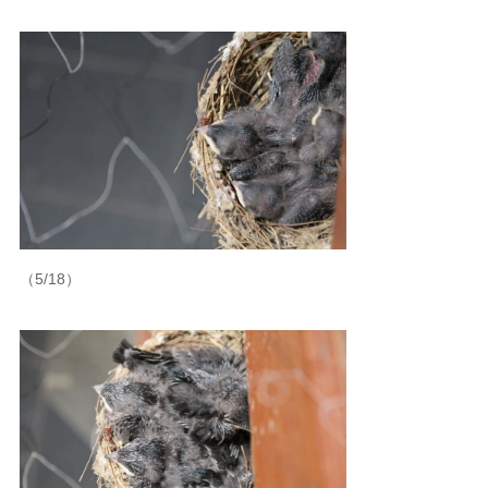
（5/18）