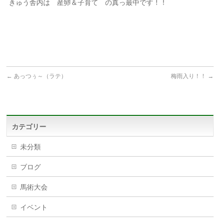
きゅう舎内は 産卵＆子育て の真っ最中です！！
←
あっつぅ～（ラテ）
梅雨入り！！
→
カテゴリー
未分類
ブログ
馬術大会
イベント