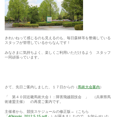
きれいねって感じるのも見えるのも、毎日森林等を整備している
スタッフが管理しているからなんです！
みなさまに気持ちよく、楽しくご利用いただけるよう スタッフ
一同頑張っています。
さて、先日ご案内しました、１７日からの（
馬術大会案内
）
「 第４０回近畿馬術大会Ⅰ：障害飛越競技会 」 （兵庫県馬
術連盟主催） の再度ご案内です。
主催者から、競技スケジュールの修正版→（こちら
「40kinnki_2012.5.15.pdf」
）が届きましたので、お知らせいた