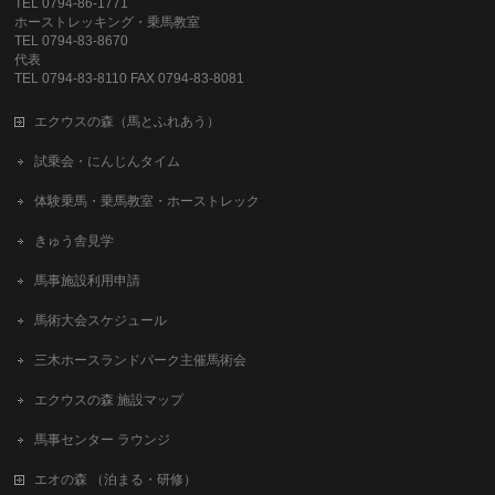
TEL 0794-86-1771
ホーストレッキング・乗馬教室
TEL 0794-83-8670
代表
TEL 0794-83-8110 FAX 0794-83-8081
エクウスの森（馬とふれあう）
試乗会・にんじんタイム
体験乗馬・乗馬教室・ホーストレック
きゅう舎見学
馬事施設利用申請
馬術大会スケジュール
三木ホースランドパーク主催馬術会
エクウスの森 施設マップ
馬事センター ラウンジ
エオの森 （泊まる・研修）