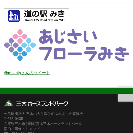
@mikihlpさんのツイート
公益財団法人 三木山人と馬とのふれあいの森協会
〒673-0435
兵庫県三木市別所町高木三木ホースランドパーク
宿泊・研修・キャンプ