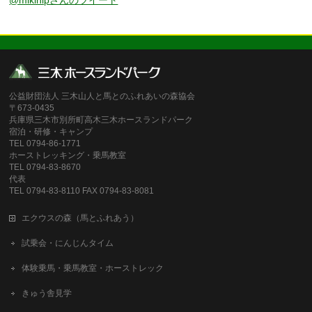
公益財団法人 三木山人と馬とのふれあいの森協会
〒673-0435
兵庫県三木市別所町高木三木ホースランドパーク
宿泊・研修・キャンプ
TEL 0794-86-1771
ホーストレッキング・乗馬教室
TEL 0794-83-8670
代表
TEL 0794-83-8110 FAX 0794-83-8081
エクウスの森（馬とふれあう）
試乗会・にんじんタイム
体験乗馬・乗馬教室・ホーストレック
きゅう舎見学