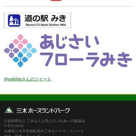
@mikihlpさんのツイート
公益財団法人 三木山人と馬とのふれあいの森協会
〒673-0435
兵庫県三木市別所町高木三木ホースランドパーク