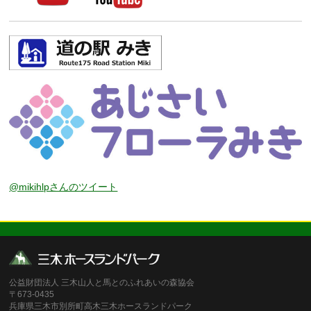
@mikihlpさんのツイート
公益財団法人 三木山人と馬とのふれあいの森協会
〒673-0435
兵庫県三木市別所町高木三木ホースランドパーク