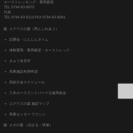
ホーストレッキング・乗馬教室
TEL 0794-83-8670
代表
TEL 0794-83-8110 FAX 0794-83-8081
エクウスの森（馬とふれあう）
試乗会・にんじんタイム
体験乗馬・乗馬教室・ホーストレック
きゅう舎見学
馬事施設利用申請
馬術大会スケジュール
三木ホースランドパーク主催馬術会
エクウスの森 施設マップ
馬事センター ラウンジ
エオの森 （泊まる・研修）