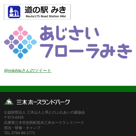
@mikihlpさんのツイート
公益財団法人 三木山人と馬とのふれあいの森協会
〒673-0435
兵庫県三木市別所町高木三木ホースランドパーク
宿泊・研修・キャンプ
TEL 0794-86-1771