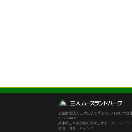
公益財団法人 三木山人と馬とのふれあいの森
〒673-0435
兵庫県三木市別所町高木三木ホースランドパ
宿泊・研修・キャンプ