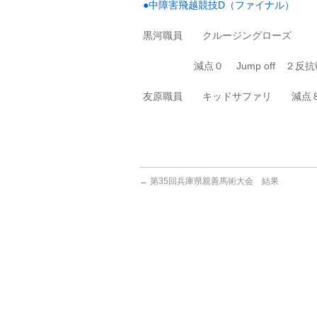
●中障害飛越競技D（ファイナル）
黒河職員 クルージングローズ
減点０ Jump off ２反抗
友原職員 キッドサファリ 減点
←
第35回兵庫県親善馬術大会 結果