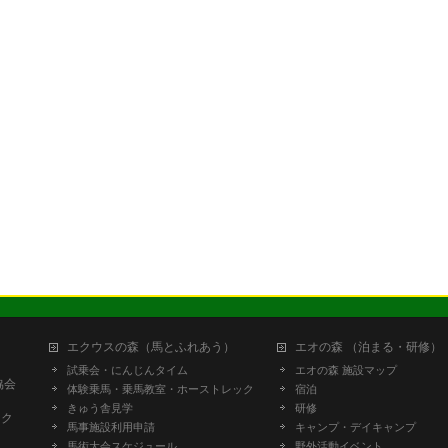
エクウスの森（馬とふれあう）
エオの森 （泊まる・研修）
試乗会・にんじんタイム
エオの森 施設マップ
協会
体験乗馬・乗馬教室・ホーストレック
宿泊
きゅう舎見学
研修
ーク
馬事施設利用申請
キャンプ・デイキャンプ
馬術大会スケジュール
野外活動イベント