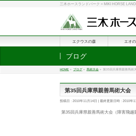
三木ホースランドパーク = MIKI HORSE
エクウスの森
エオの
ブログ
HOME
»
ブログ
»
馬術大会
»
第35回兵庫県親善馬術
第35回兵庫県親善馬術大会
投稿日 : 2010年11月14日
最終更新日時 : 2010年1
第35回兵庫県親善馬術大会（障害飛越