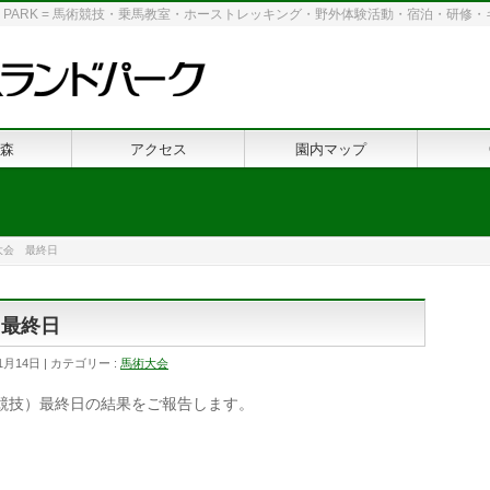
 LAND PARK = 馬術競技・乗馬教室・ホーストレッキング・野外体験活動・宿泊・研
森
アクセス
園内マップ
大会 最終日
 最終日
1月14日
カテゴリー :
馬術大会
競技）最終日の結果をご報告します。