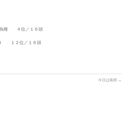
執権 ４位／１６頭
８ １２位／１６頭
今日は装蹄
→