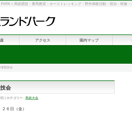
 LAND PARK = 馬術競技・乗馬教室・ホーストレッキング・野外体験活動・宿泊・研
森
アクセス
園内マップ
導者競技会
競技会
2日
カテゴリー :
馬術大会
・２６日（金）