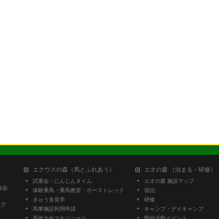
エクウスの森（馬とふれあう）
エオの森 （泊まる・研修）
試乗会・にんじんタイム
エオの森 施設マップ
協会
体験乗馬・乗馬教室・ホーストレック
宿泊
きゅう舎見学
研修
ーク
馬事施設利用申請
キャンプ・デイキャンプ
馬術大会スケジュール
野外活動イベント