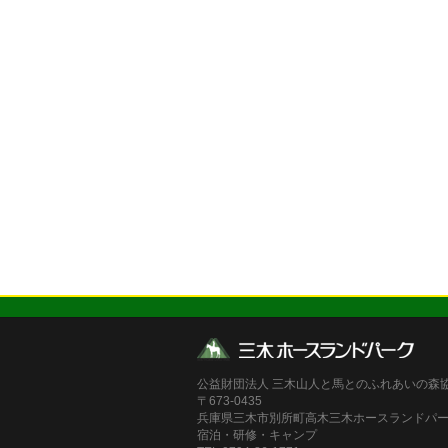
公益財団法人 三木山人と馬とのふれあいの森
〒673-0435
兵庫県三木市別所町高木三木ホースランドパ
宿泊・研修・キャンプ