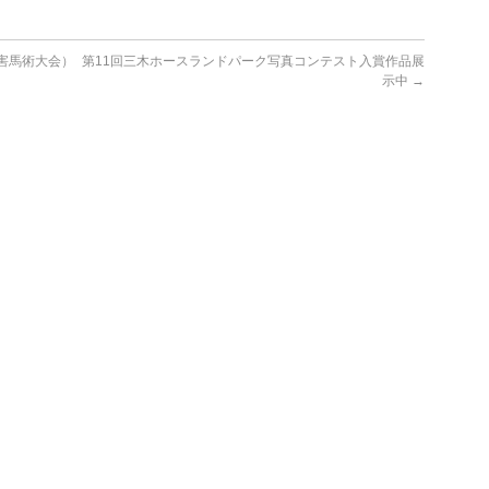
害馬術大会）
第11回三木ホースランドパーク写真コンテスト入賞作品展
示中
→