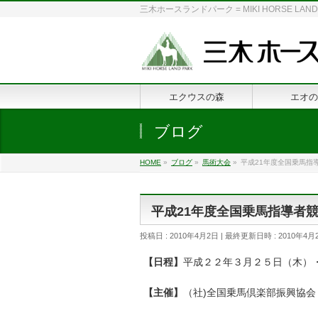
三木ホースランドパーク = MIKI HORSE
エクウスの森
エオの
ブログ
HOME
»
ブログ
»
馬術大会
»
平成21年度全国乗馬指
平成21年度全国乗馬指導者
投稿日 : 2010年4月2日
最終更新日時 : 2010年4月
【日程】
平成２２年３月２５日（木）
【主催】
（社)全国乗馬倶楽部振興協会